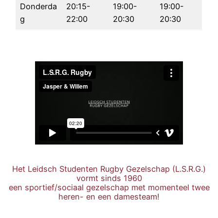
Donderda
20:15-
19:00-
19:00-
g
22:00
20:30
20:30
Het Leidsch Studenten Rugby Gezelschap (L.S.R.G.)
vormt sinds 1960
een sportief/sociaal gezelschap met momenteel twee
heren- en een damesteam!