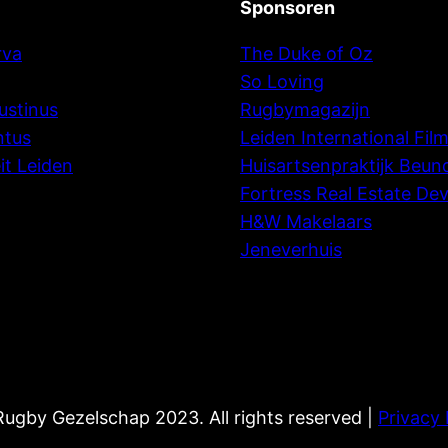
Sponsoren
rva
The Duke of Oz
So Loving
ustinus
Rugbymagazijn
ntus
Leiden International Film
it Leiden
Huisartsenpraktijk Beun
Fortress Real Estate De
H&W Makelaars
Jeneverhuis
ugby Gezelschap 2023. All rights reserved |
Privacy 