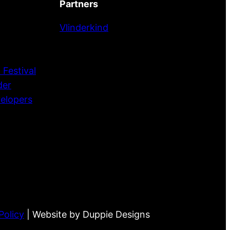
Partners
Vlinderkind
 Festival
der
velopers
Policy
| Website by Duppie Designs