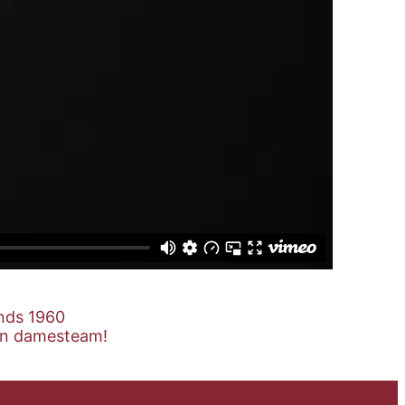
nds 1960
en damesteam!