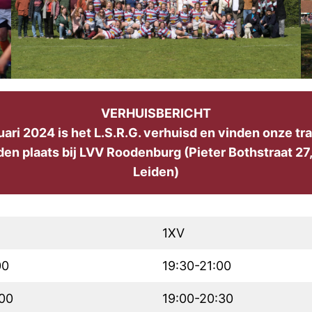
VERHUISBERICHT
uari 2024 is het L.S.R.G. verhuisd en vinden onze tr
den plaats bij LVV Roodenburg (Pieter Bothstraat 27
Leiden)
1XV
00
19:30-21:00
:00
19:00-20:30