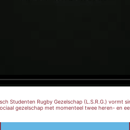
dsch Studenten Rugby Gezelschap (L.S.R.G.) vormt si
/sociaal gezelschap met momenteel twee heren- en e